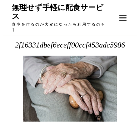
Skip
無理せず手軽に配食サービ
to
ス
content
食事を作るのが大変になったら利用するのも
手
2f16331dbef6eceff00ccf453adc5986