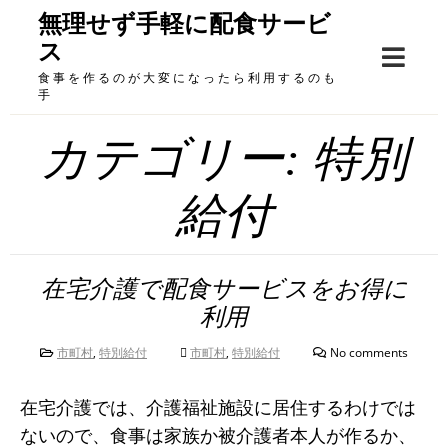
Skip
無理せず手軽に配食サービ
to
ス
content
食事を作るのが大変になったら利用するのも
手
カテゴリー:
特別
給付
在宅介護で配食サービスをお得に
利用
市町村
,
特別給付
市町村
,
特別給付
No comments
在宅介護では、介護福祉施設に居住するわけでは
ないので、食事は家族か被介護者本人が作るか、