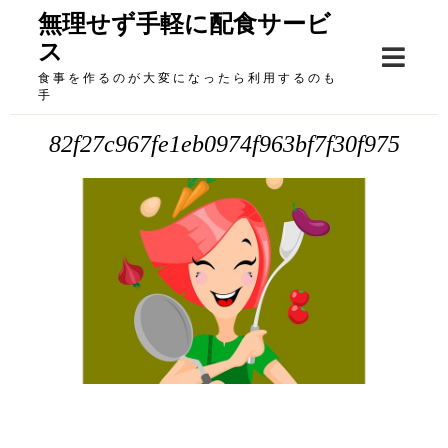
Skip
無理せず手軽に配食サービ
to
ス
content
食事を作るのが大変になったら利用するのも
手
82f27c967fe1eb0974f963bf7f30f975